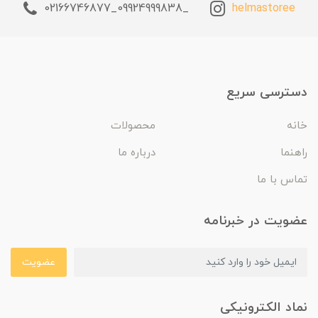
_09924999838_02166746877
helmastoree
دسترسی سریع
خانه
محصولات
راهنما
درباره ما
تماس با ما
عضویت در خبرنامه
عضویت
نماد الکترونیکی