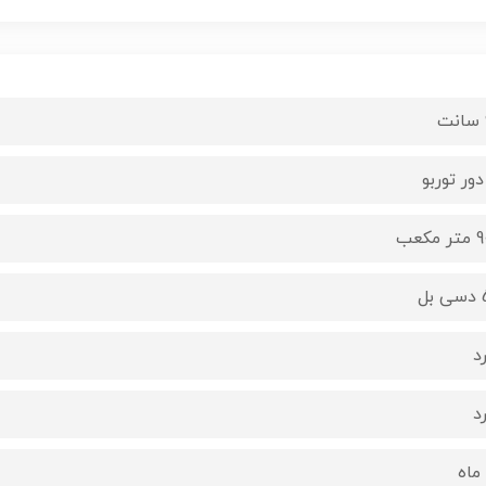
مکعب
بل
د
د