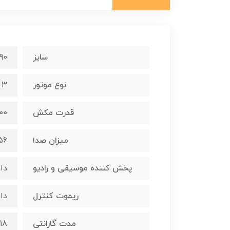
سایز
90 سانت
نوع موتور
3 دور توربو
قدرت مکش
900 متر 
میزان صدا
56 دسی 
پخش کننده موسیقی و رادیو
دار
ریموت کنترل
دار
مدت گارانتی
18 ماه