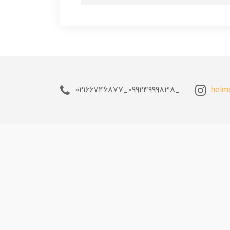
_09924999838_02166746877
helm