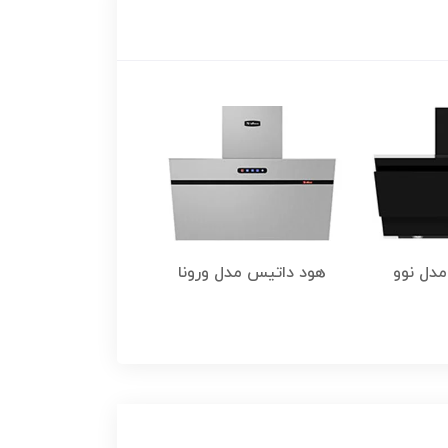
دل نوو
هود داتیس مدل ورونا
هود داتیس مدل لا