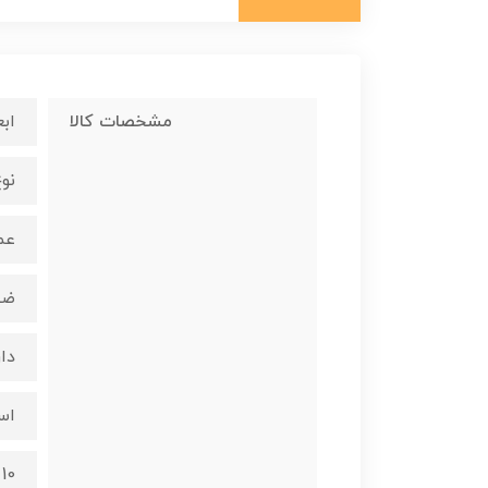
مشخصات کالا
ابعاد : 
نو
عمق 
ضخام
دا
استف
10 سال گارانتی