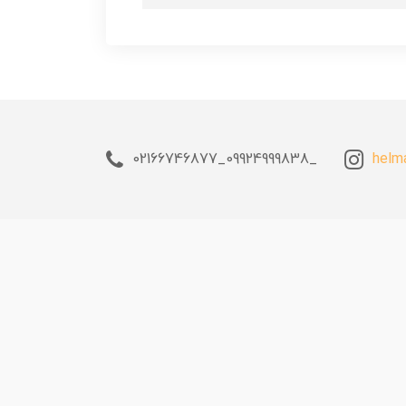
_09924999838_02166746877
helm