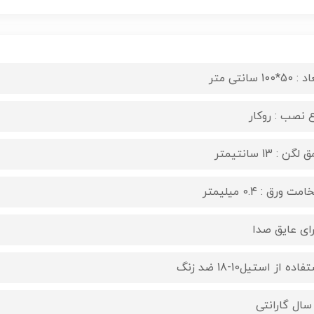
50*100 سانتی متر
ع نصب : روکار
لگن : 13 سانتیمتر
ت ورق : 0.4 میلیمتر
راى عایق صدا
اده از استیل10-18 ضد زنگ