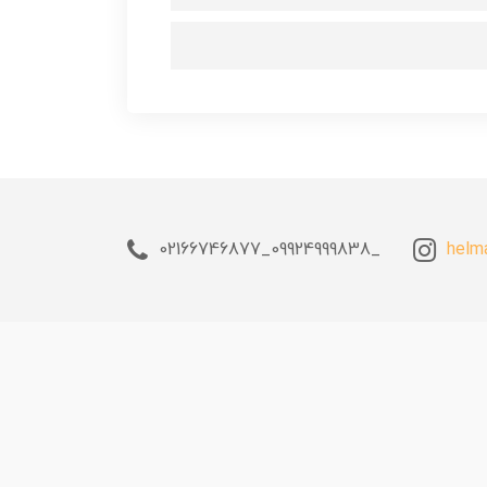
_09924999838_02166746877
helm