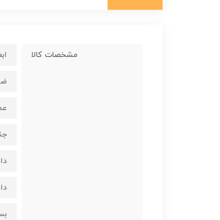
مشخصات کالا
ابعاد : 
ضخام
عمق 
جنس
دا
دار
بس