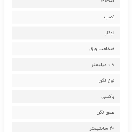
50*120
نصب
توکار
ضخامت ورق
0.8 میلیمتر
نوع لگن
باکسی
عمق لگن
20 سانتیمتر