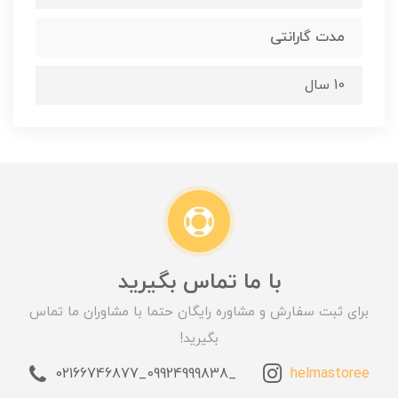
مدت گارانتی
10 سال
با ما تماس بگیرید
برای ثبت سفارش و مشاوره رایگان حتما با مشاوران ما تماس
بگیرید!
_09924999838_02166746877
helmastoree