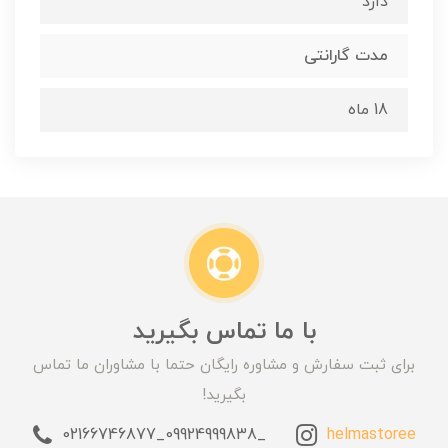
دارد
مدت گارانتی
18 ماه
با ما تماس بگیرید
برای ثبت سفارش و مشاوره رایگان حتما با مشاوران ما تماس
بگیرید!
_09924999838_02166746877
helmastoree