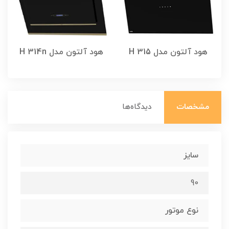
هود آلتون مدل H 315
هود آلتون مدل H 314n
مشخصات
دیدگاه‌ها
سایز
90
نوع موتور