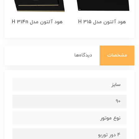
هود آلتون مدل H 315
هود آلتون مدل H 314n
مشخصات
دیدگاه‌ها
سایز
90
نوع موتور
4 دور توربو