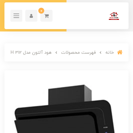
0
خانه
فهرست محصولات
هود آلتون مدل H 312