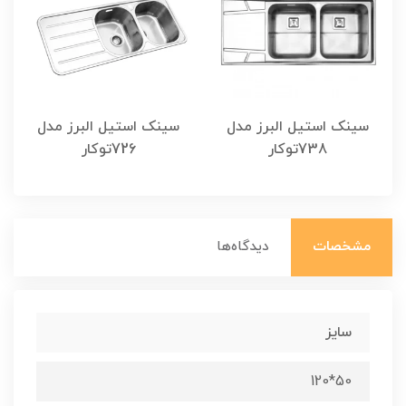
سینک استیل البرز مدل
سینک استیل البرز مدل
738توکار
726توکار
مشخصات
دیدگاه‌ها
سایز
50*120