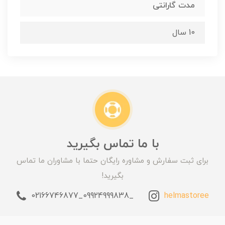
مدت گارانتی
10 سال
با ما تماس بگیرید
برای ثبت سفارش و مشاوره رایگان حتما با مشاوران ما تماس
بگیرید!
_09924999838_02166746877
helmastoree