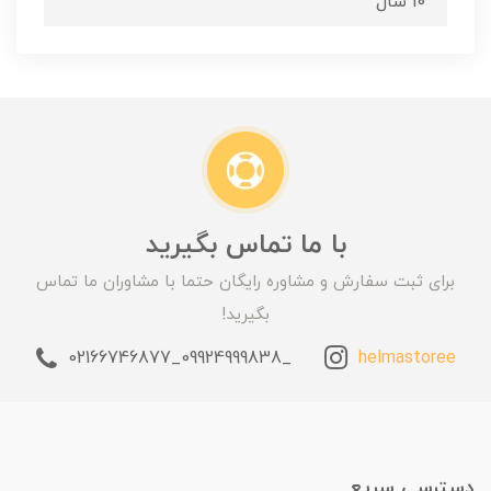
10 سال
با ما تماس بگیرید
برای ثبت سفارش و مشاوره رایگان حتما با مشاوران ما تماس
بگیرید!
_09924999838_02166746877
helmastoree
دسترسی سریع