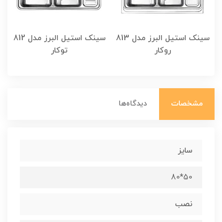
 814
سینک استیل البرز مدل 813
سینک استیل البرز مدل 812
روکار
توکار
مشخصات
دیدگاه‌ها
سایز
50*80
نصب