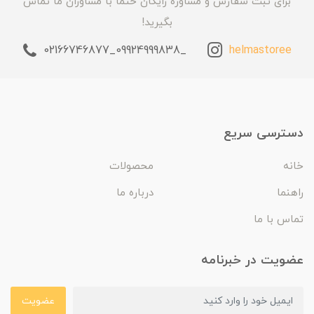
برای ثبت سفارش و مشاوره رایگان حتما با مشاوران ما تماس
بگیرید!
_09924999838_02166746877
helmastoree
دسترسی سریع
خانه
محصولات
راهنما
درباره ما
تماس با ما
عضویت در خبرنامه
عضویت