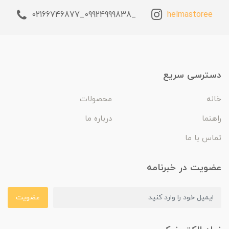
_09924999838_02166746877
helmastoree
دسترسی سریع
خانه
محصولات
راهنما
درباره ما
تماس با ما
عضویت در خبرنامه
عضویت