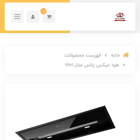
0
خانه
فهرست محصولات
هود میکس پلاس مدل H101