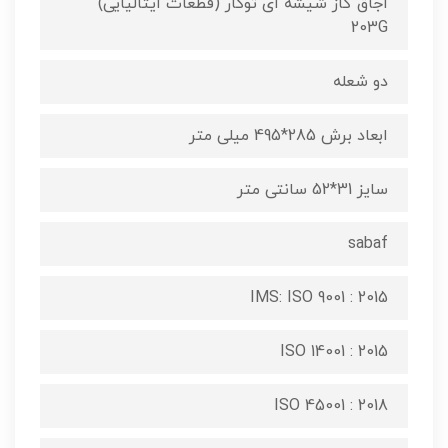
اجاق گاز شیشه ای توکار (قطعات ایتالیایی)
203G
دو شعله
ابعاد برش 285*495 میلی متر
سایز 31*52 سانتی متر
sabaf
IMS: ISO 9001 : 2015
ISO 14001 : 2015
ISO 45001 : 2018