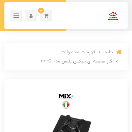
0
خانه
فهرست محصولات
گاز صفحه ای میکس پلاس مدل 203G