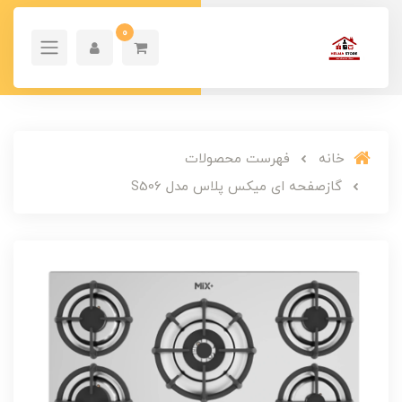
0
خانه
فهرست محصولات
گازصفحه ای میکس پلاس مدل S506