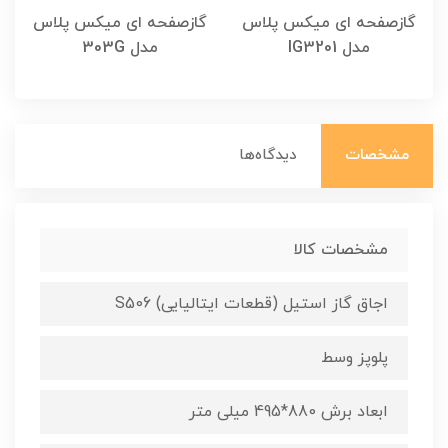
گازصفحه ای میکس پلاس
گازصفحه ای میکس پلاس
مدل IG3201
مدل 303G
مشخصات
دیدگاه‌ها
مشخصات کالا
اجاق گاز استیل (قطعات ایتالیایی) S506
پلوپز وسط
ابعاد برش 880*495 میلی متر