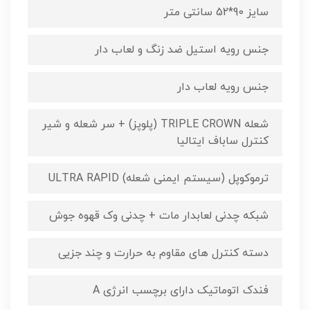
سایز 90*52 سانتی متر
جنس رویه استیل ضد زنگ و لعاب دار
جنس رویه لعاب دار
شعله TRIPLE CROWN (پلوپز) + سر شعله و شیر
کنترل ساباف ایتالیا
ترموکوپل (سیستم ایمنی شعله) ULTRA RAPID
شبکه چدنی لعابدار مات + چدنی وک قهوه جوش
دسته کنترل های مقاوم به حرارت و چند جزیی
فندک اتوماتیک دارای برچسب انرژی A