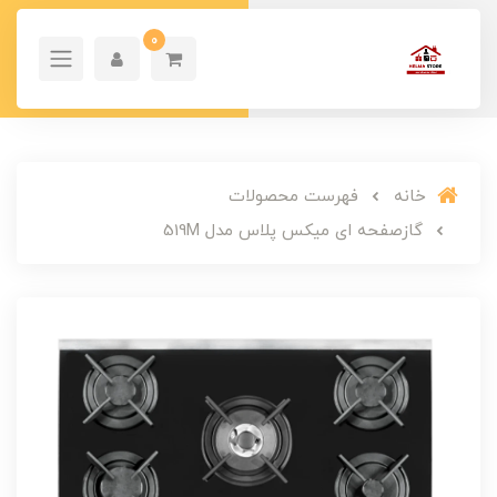
0
خانه
فهرست محصولات
گازصفحه ای میکس پلاس مدل 519M