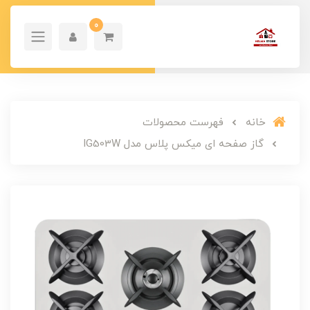
0
خانه
فهرست محصولات
گاز صفحه ای میکس پلاس مدل IG503W