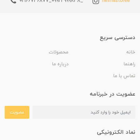
_09924999838_02166746877
helmastoree
دسترسی سریع
خانه
محصولات
راهنما
درباره ما
تماس با ما
عضویت در خبرنامه
عضویت
نماد الکترونیکی