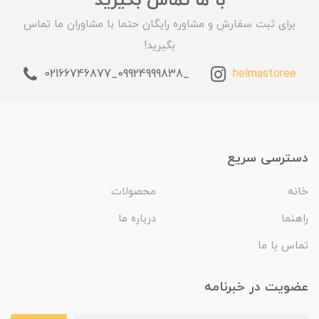
با ما تماس بگیرید
برای ثبت سفارش و مشاوره رایگان حتما با مشاوران ما تماس
بگیرید!
_09924999838_02166746877
helmastoree
دسترسی سریع
خانه
محصولات
راهنما
درباره ما
تماس با ما
عضویت در خبرنامه