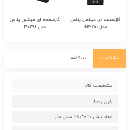
گازصفحه ای میکس پلاس
گازصفحه ای میکس پلاس
مدل IG3201
مدل 303G
مشخصات
دیدگاه‌ها
مشخصات کالا
پلوپز وسط
ابعاد برش 840*480 میلی متر