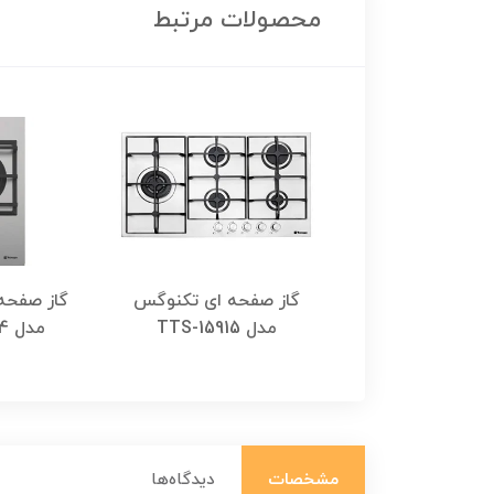
محصولات مرتبط
صفحه ای تکنوگس
گاز صفحه ای تکنوگس
گاز صفحه
TTG-15
مدل TTS-15915
مدل TTS-11314
مشخصات
دیدگاه‌ها