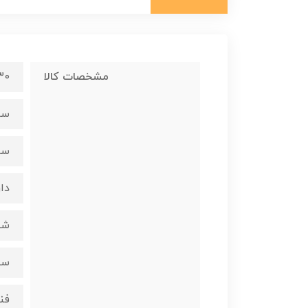
مشخصات کالا
30 سانتی متری 1
سرش
سرشع
دار
شیش
سی
فندک