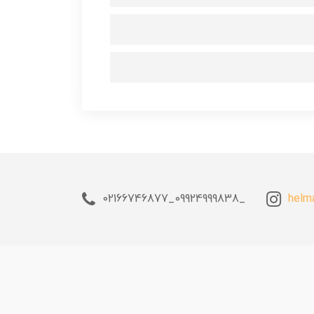
_09924999838_02166746877
helm