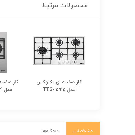
محصولات مرتبط
صفحه ای تکنوگس
گاز صفحه ای تکنوگس
گاز صفحه
TTG-15
مدل TTS-15915
مدل TTS-11314
مشخصات
دیدگاه‌ها