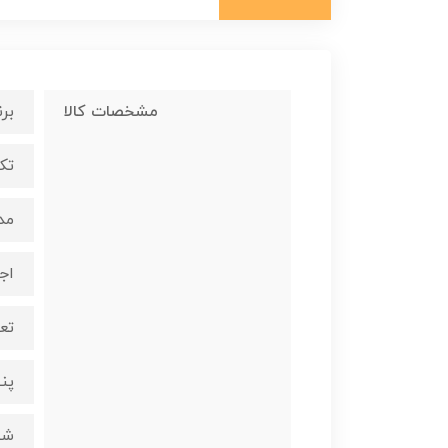
مشخصات کالا
برن
تکنو
مد
اجا
تع
پن
شع