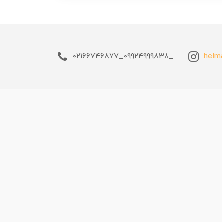
_09924999838_02166746877
helm