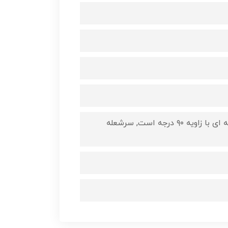
این اجاق تکنوگاز دارای مشعل های دیفندی ۵ شعله، رویه یک تکه حرفه ای با زاویه ۹۰ درجه است, سرشعله