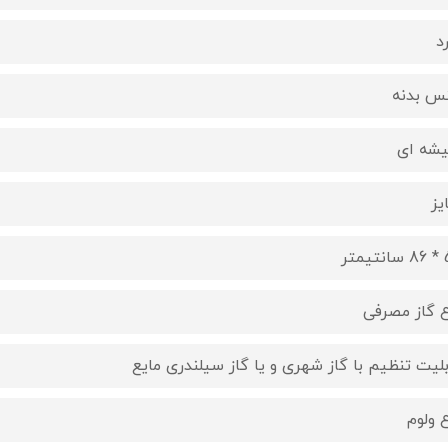
د
س بدنه
شه ای
یز
یمتر
ع گاز مصرفی
بلیت تنظیم با گاز شهری و یا گاز سیلندری مایع
ع ولوم