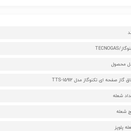
د
گاز/TECNOGAS
ل محصول
ق گاز صفحه ای تکنوگاز مدل TTS-15912
داد شعله
ج شعله
له پلوپز