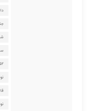
دار
جن
شی
سا
52 * 86 سانت
نو
قا
نو