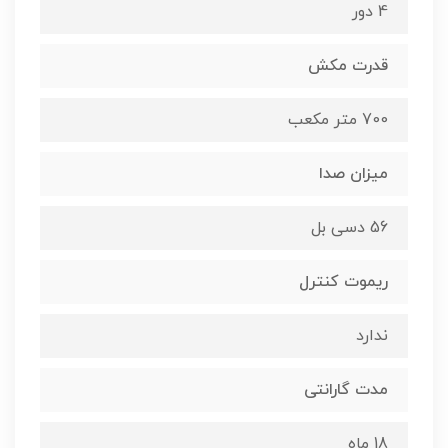
4 دور
قدرت مکش
700 متر مکعب
میزان صدا
56 دسی بل
ریموت کنترل
ندارد
مدت گارانتی
18 ماه