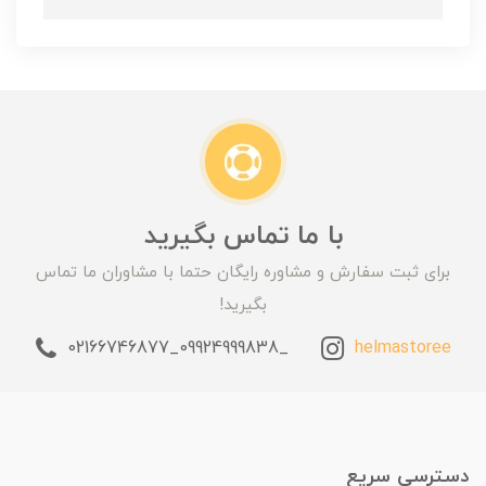
با ما تماس بگیرید
برای ثبت سفارش و مشاوره رایگان حتما با مشاوران ما تماس
بگیرید!
_09924999838_02166746877
helmastoree
دسترسی سریع