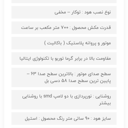
نوع نصب هود : توکار – مخفی
قدرت مکش محصول : 700 متر مکعب بر ساعت
موتور و پروانه پلاستیک ( باکالیت )
مقاومت بالا در برابر گرما توربو با تکنولوژی ایتالیا
سطح صدای موتور : بالاترین سطح صدا 63 –
پایین ترین سطح صدا 58 دسی بل
روشنایی : نورپردازی با دو لامپ smd با روشنایی
بیشتر
سایز هود : 90 ساتی متر رنگ محصول : استیل