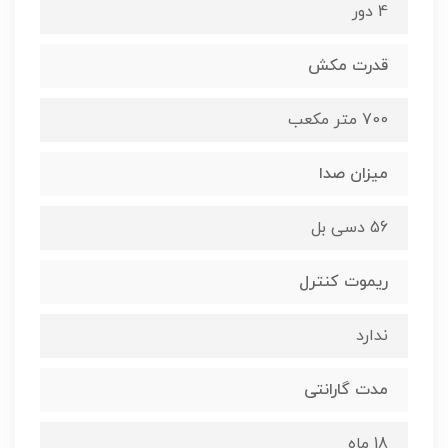
4 دور
قدرت مکش
700 متر مکعب
میزان صدا
56 دسی بل
ریموت کنترل
ندارد
مدت گارانتی
18 ماه