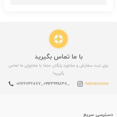
با ما تماس بگیرید
برای ثبت سفارش و مشاوره رایگان حتما با مشاوران ما تماس
بگیرید!
_09924999838_02166746877
helmastoree
دسترسی سریع