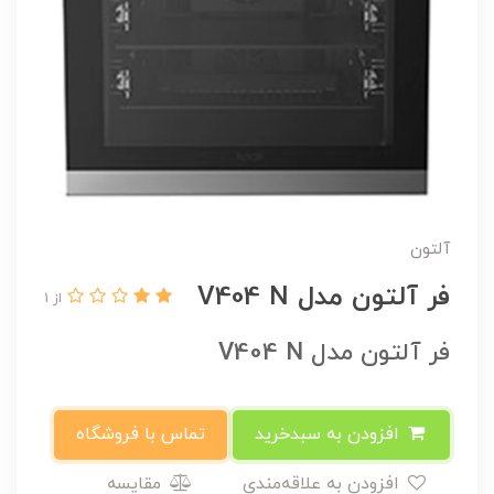
آلتون
فر آلتون مدل V404 N
از 1
فر آلتون مدل V404 N
افزودن به سبدخرید
تماس با فروشگاه
افزودن به علاقه‌مندی
مقایسه