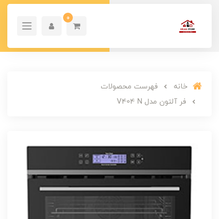
0
خانه
فهرست محصولات
فر آلتون مدل V404 N