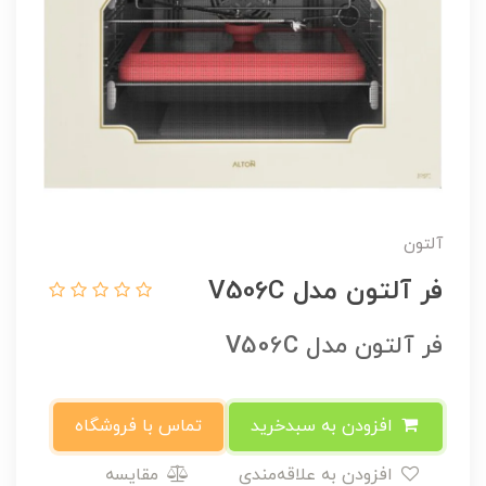
آلتون
فر آلتون مدل V506C
فر آلتون مدل V506C
افزودن به سبدخرید
تماس با فروشگاه
افزودن به علاقه‌مندی
مقایسه