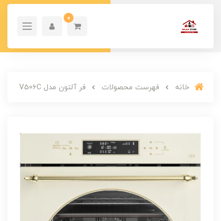
0
خانه
فهرست محصولات
فر آلتون مدل V506C