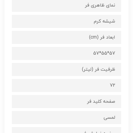
نمای ظاهری فر
شیشه کرم
ابعاد فر (cm)
57*55*57
ظرفیت فر (لیتر)
72
صفحه کلید فر
لمسی