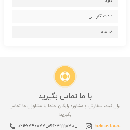
دارد
مدت گارانتی
18 ماه
با ما تماس بگیرید
برای ثبت سفارش و مشاوره رایگان حتما با مشاوران ما تماس
بگیرید!
_09924999838_02166746877
helmastoree