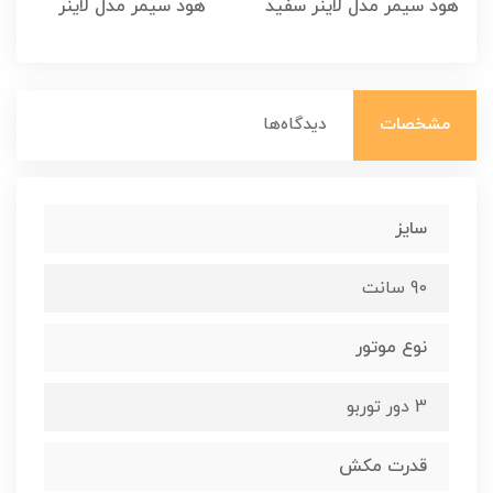
هود سیمر مدل لاینر سفید
هود سیمر مدل لاینر
مشخصات
دیدگاه‌ها
سایز
90 سانت
نوع موتور
3 دور توربو
قدرت مکش