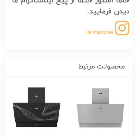
حلما استور حتما از پیج اینستاگرام ما
دیدن فرمایید.
Helmastoree
محصولات مرتبط