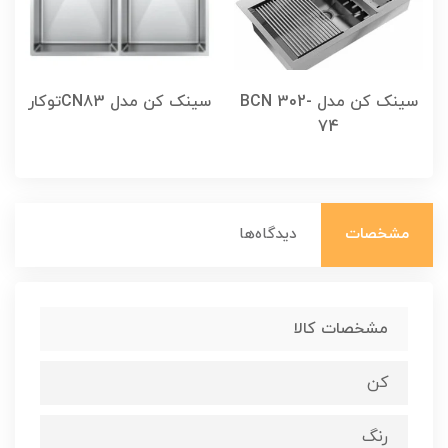
سینک کن مدل BCN 302-
سینک کن مدل CN83توکار
74
مشخصات
دیدگاه‌ها
مشخصات کالا
کن
رنگ