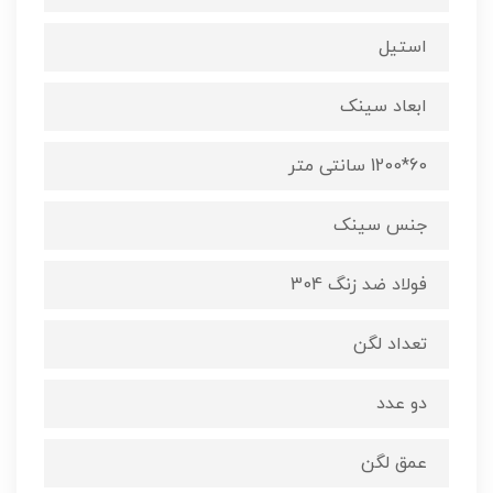
استیل
ابعاد سینک
60*1200 سانتی متر
جنس سینک
فولاد ضد زنگ 304
تعداد لگن
دو عدد
عمق لگن