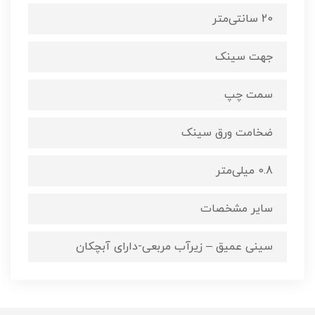
20 سانتی‌متر
جهت سینک
سمت چپ
ضخامت ورق سینک
0.8 میلی‌متر
سایر مشخصات
سینی عمیق – زیرآب مربعی-دارای آبچکان