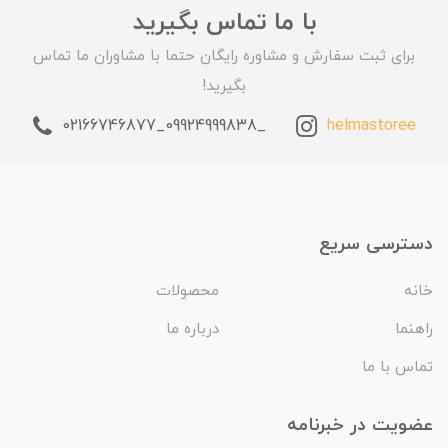
با ما تماس بگیرید
برای ثبت سفارش و مشاوره رایگان حتما با مشاوران ما تماس
بگیرید!
_09924999838_02166746877
helmastoree
دسترسی سریع
خانه
محصولات
راهنما
درباره ما
تماس با ما
عضویت در خبرنامه