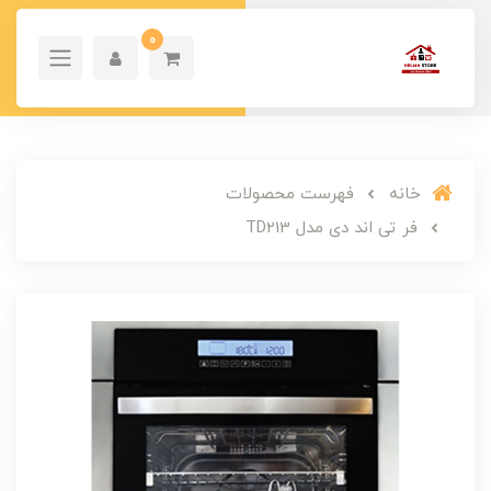
0
خانه
فهرست محصولات
فر تی اند دی مدل TD213