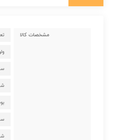
مشخصات کالا
تعداد شعل
ولوم LED با طراحی اختص
سرشعله
شیر 
بوبین شی
سیستم ج
شیشه س