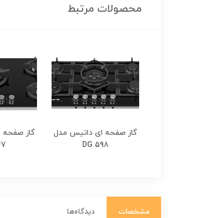
محصولات مرتبط
حه ای داتیس مدل
گاز صفحه ای داتیس مدل
گاز صفحه 
47
DG 598
DG565 LED
مشخصات
دیدگاه‌ها