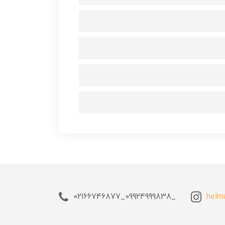
_09924999838_02166746877
helm