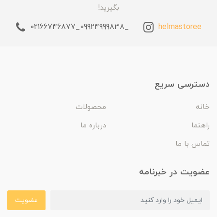
بگیرید!
_09924999838_02166746877
helmastoree
دسترسی سریع
خانه
محصولات
راهنما
درباره ما
تماس با ما
عضویت در خبرنامه
عضویت