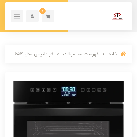
0
خانه
فهرست محصولات
فر داتیس مدل 654