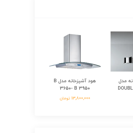
نه مدل
هود آشپزخانه مدل B
3620-B 3920
3650- B 3950
DOUBL
13,800,000 تومان
12,500,000 تومان