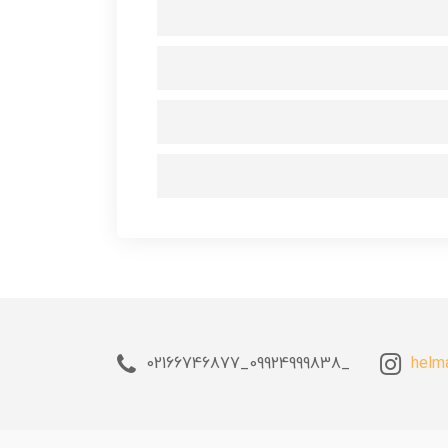
_09924999838_02166746877
helm