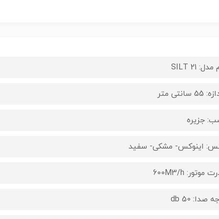
مدل: SILT 21
: 55 سانتی متر
ب: جزیره
س: اینوکس- مشکی- سفید
 موتور: 600M3/h
ه صدا: db 50