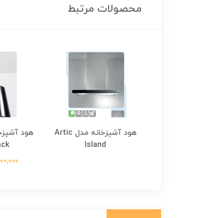
محصولات مرتبط
هود آشپزخانه مدل DADO
هود آشپزخانه مدل Artic
ack
Island
ISLAND
74,000,000