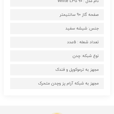
نام مدل : White LPG 90
صفحه گاز 90 سانتیمتر
جنس: شیشه سفید
تعداد شعله : 5عدد
نوع شبکه: چدن
مجهز به ترموکوپل و فندک
مجهز به شبکه آرام پز وچدن متحرک