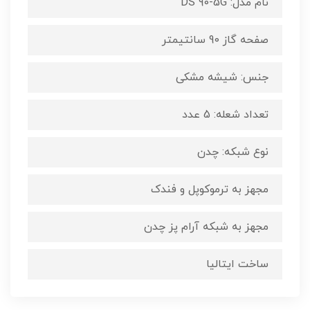
نام مدل: DS 90-5G
صفحه گاز 90 سانتیمتر
جنس: شیشه مشکی
تعداد شعله: 5 عدد
نوع شبکه: چدن
مجهز به ترموکوپل و فندک
مجهز به شبکه آرام پز چدن
ساخت ایتالیا