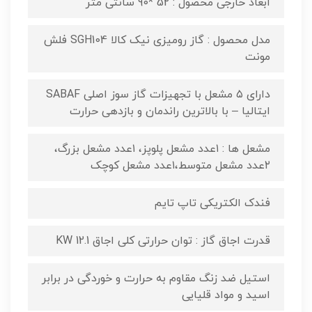
ابعاد خارجی محصول : 52 *90 سانتی متر
مدل محصول : گاز رومیزی نیک کالا SGH104 فلش
مونت
دارای ۵ مشعل با تجهیزات گاز سوز اصلی SABAF
ایتالیا – با بالاترین راندمان و بازدهی حرارت
مشعل ها : ۱عدد مشعل پلوپز، ۱عدد مشعل بزرگ،
۲عدد مشعل متوسط،۱عدد مشعل کوچک
فندک الکتریکی تاپ تایم
قدرت اجاق گاز : توان حرارتی کلی اجاق 12.1 KW
استیل ضد زنگ مقاوم به حرارت و خوردگی در برابر
اسید و مواد قلیایی