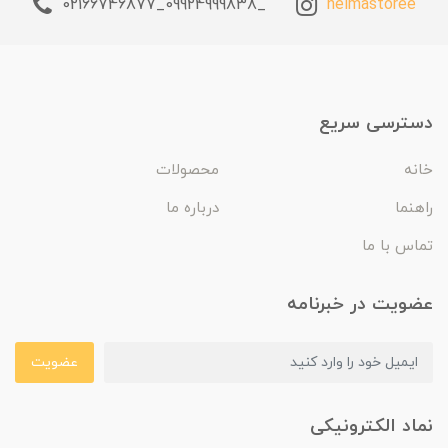
_09924999838_02166746877
helmastoree
دسترسی سریع
خانه
محصولات
راهنما
درباره ما
تماس با ما
عضویت در خبرنامه
عضویت
نماد الکترونیکی