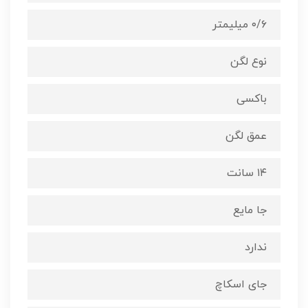
۰/۶ میلیمتر
نوع لگن
باکسی
عمق لگن
۱۴ سانت
جا مایع
ندارد
جای اسکاچ