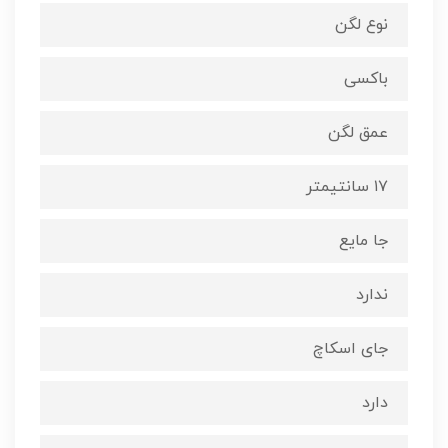
نوع لگن
باکسی
عمق لگن
۱۷ سانتیمتر
جا مایع
ندارد
جای اسکاچ
دارد