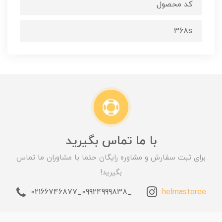
کد محصول
368s
با ما تماس بگیرید
برای ثبت سفارش و مشاوره رایگان حتما با مشاوران ما تماس
بگیرید!
_09924999838_02166746877
helmastoree