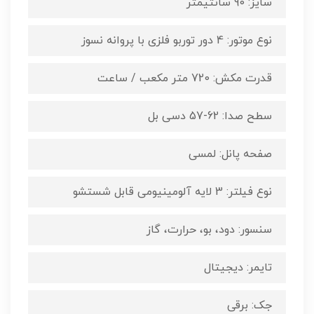
سایز: 90 سانتیمتر
نوع موتور: 4 دور توربو فلزی با پروانه نسوز
قدرت مکش: 720 متر مکعب / ساعت
سطح صدا: 62-57 دسی بل
صفحه پانل: لمسی
نوع فیلتر: 3 لایه آلومینیومی قابل شستشو
سنسور: دود، بو، حرارت، گاز
تایمر: دیجیتال
جک: برقی