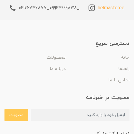
_09924999838_02166746877
helmastoree
دسترسی سریع
خانه
محصولات
راهنما
درباره ما
تماس با ما
عضویت در خبرنامه
عضویت