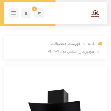
0
خانه
فهرست محصولات
هودپرنیان استیل مدل PH1909