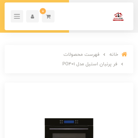
0
خانه
فهرست محصولات
فر پرنیان استیل مدل PO401