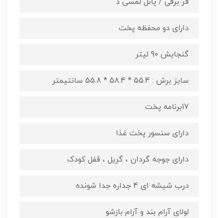
فر برقی / پانل لمسی د
دارای دو محفظه پخت
گنجایش 90 لیتر
سایز برش : 55.4 * 58.4 * 55.8 سانتیمتر
17برنامه پخت
دارای سنسور پخت غذا
دارای جوجه گردان ، گریل ، قفل کودک
درب شیشه ای 4 جداره جدا شونده
لولای آرام بند و آرام بازشو