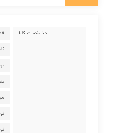
مشخصات کالا
قدرت 
نام مدل 
توان
تعد
میزان
نو
نو