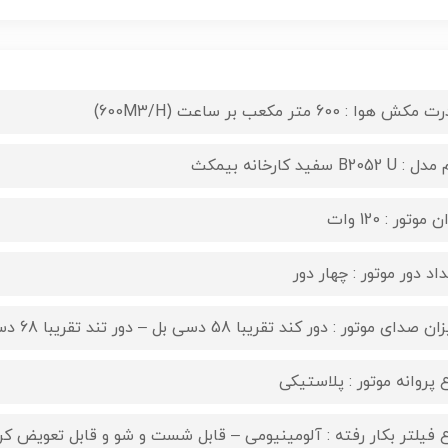
مکش هوا : 600 متر مکعب بر ساعت (600M3/H)
: B2052 U سفید کارخانه بیمکث
 موتور : 120 وات
اد دور موتور : چهار دور
 صدای موتور : دور کند تقریبا 58 دسی بل – دور تند تقریبا 68 دسی بل
ع پروانه موتور : پلاستیکی
ع فیلتر بکار رفته : آلومینیومی – قابل شست و شو و قابل تعویض ک