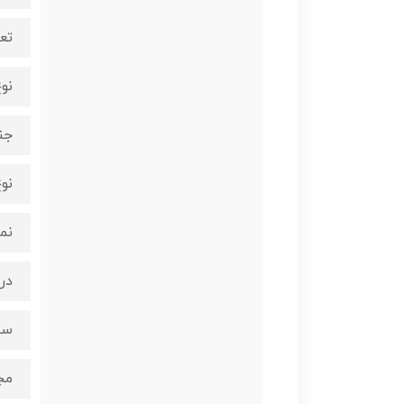
تع
نو
جن
نوع
نم
در س
سا
مج