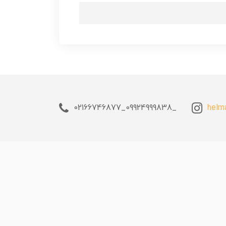
_09924999838_02166746877
helm