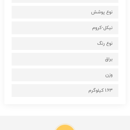
نوع پوشش
نیکل-کروم
نوع رنگ
براق
وزن
1.63 کیلوگرم