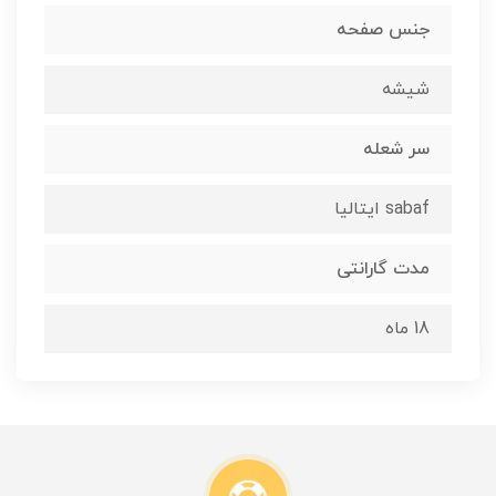
جنس صفحه
شیشه
سر شعله
sabaf ایتالیا
مدت گارانتی
18 ماه