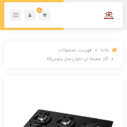
0
خانه
فهرست محصولات
گاز صفحه ای اخوان مدل ونوس8S