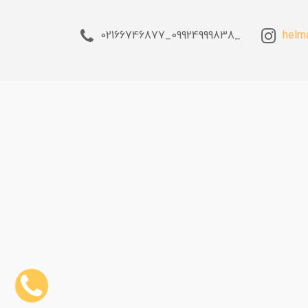
_09924999838_02166746877
helm