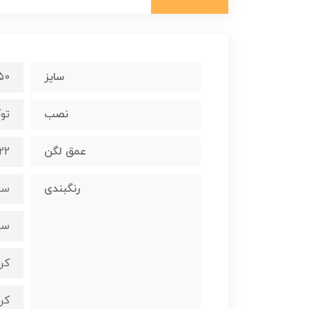
سایز
0*116
نصب
توک
عمق لگن
22 سانتیمت
رنگبندی
سف
سف
کر
کر