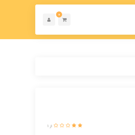
0
از 1