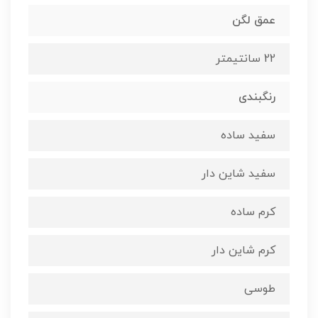
عمق لگن
22 سانتیمتر
رنگبندی
سفید ساده
سفید شاین دار
کرم ساده
کرم شاین دار
طوسی