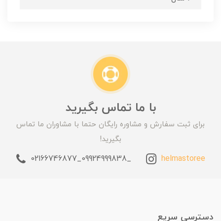
با ما تماس بگیرید
برای ثبت سفارش و مشاوره رایگان حتما با مشاوران ما تماس
بگیرید!
_09924999838_02166746877
helmastoree
دسترسی سریع