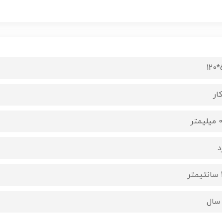
5
ار
متر
د
ر