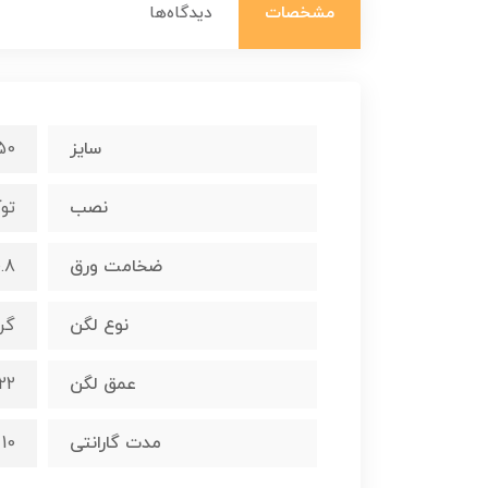
مشخصات
دیدگاه‌ها
سایز
0*120
نصب
توک
ضخامت ورق
0.8 میلی
نوع لگن
گر
عمق لگن
22 سانتیمت
مدت گارانتی
10 سال