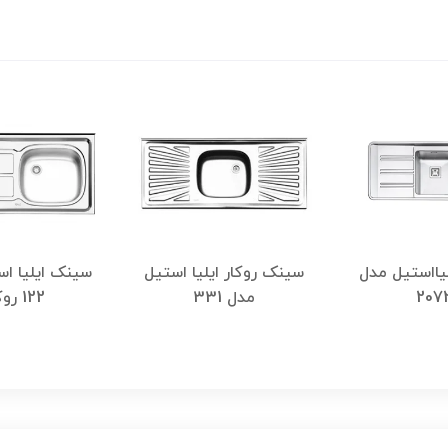
یااستیل مدل
سینک روکار ایلیا استیل
سینک ایلیا ا
207
مدل 331
122 روکار