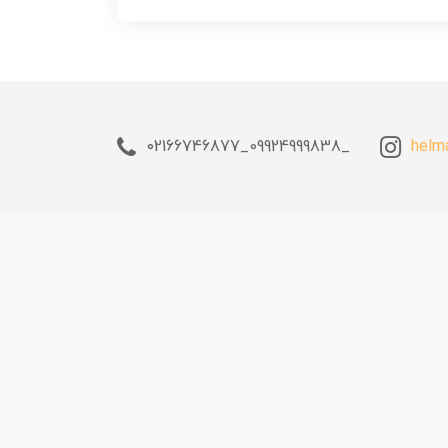
_09924999838_02166746877
helm