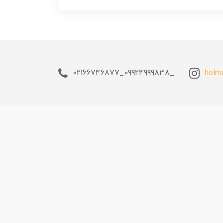
_09924999838_02166746877
helm