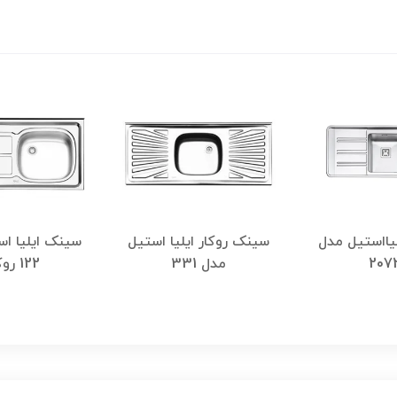
یااستیل مدل
سینک روکار ایلیا استیل
سینک ایلیا ا
207
مدل 331
122 روکار