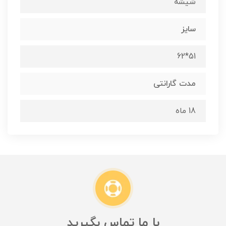
شیشه
سایز
51*62
مدت گارانتی
18 ماه
با ما تماس بگیرید