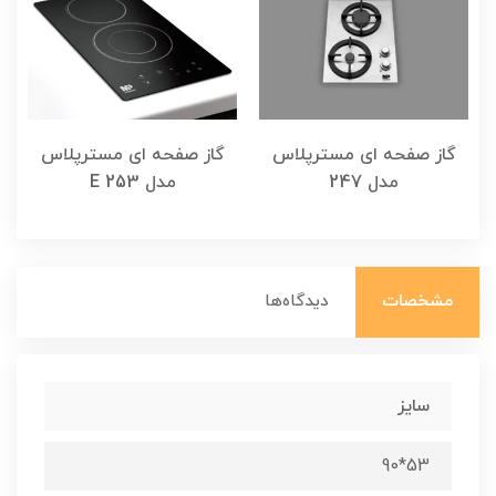
گاز صفحه ای مسترپلاس
گاز صفحه ای مسترپلاس
مدل 247
مدل E 253
مشخصات
دیدگاه‌ها
سایز
53*90