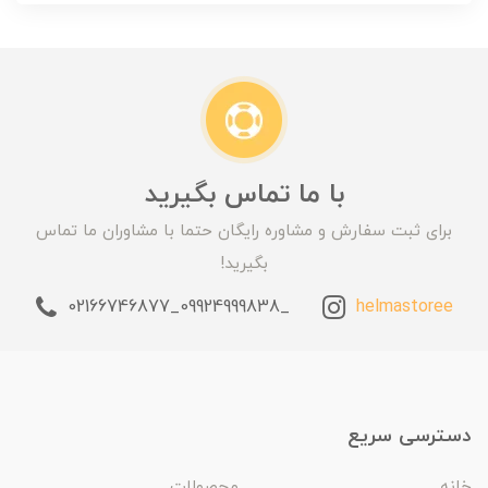
با ما تماس بگیرید
برای ثبت سفارش و مشاوره رایگان حتما با مشاوران ما تماس
بگیرید!
_09924999838_02166746877
helmastoree
دسترسی سریع
خانه
محصولات