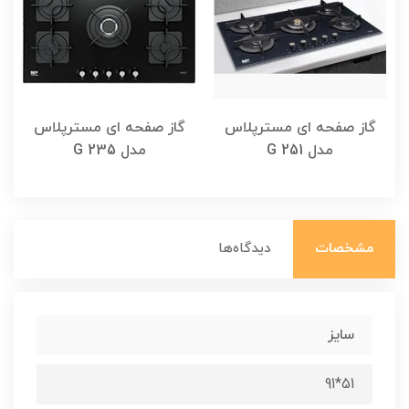
گاز صفحه ای مسترپلاس
گاز صفحه ای مسترپلاس
مدل G 251
مدل G 235
مشخصات
دیدگاه‌ها
سایز
51*91