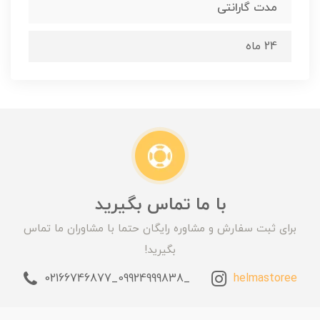
مدت گارانتی
24 ماه
با ما تماس بگیرید
برای ثبت سفارش و مشاوره رایگان حتما با مشاوران ما تماس
بگیرید!
_09924999838_02166746877
helmastoree