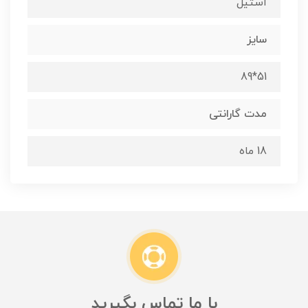
استیل
سایز
51*89
مدت گارانتی
18 ماه
با ما تماس بگیرید