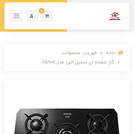
0
خانه
فهرست محصولات
گاز صفحه ای استیل البرز مدل G5905