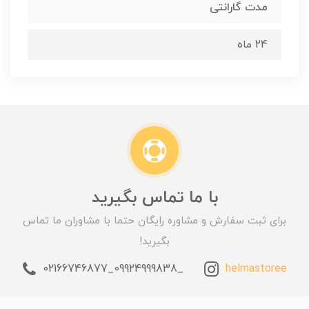
مدت گارانتی
24 ماه
با ما تماس بگیرید
برای ثبت سفارش و مشاوره رایگان حتما با مشاوران ما تماس
بگیرید!
_09924999838_02166746877
helmastoree